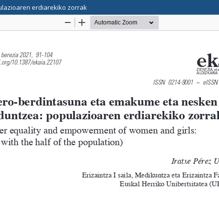
azioaren erdiarekiko zorrak