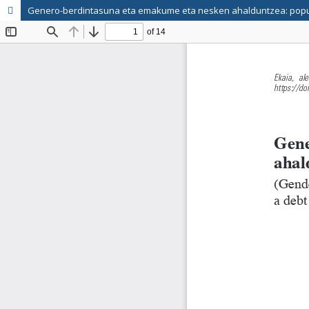
Genero-berdintasuna eta emakume eta nesken ahalduntzea: popul