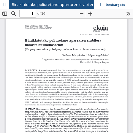
Birziklatutako poliuretano-aparraren erabilera nahaste bituminosoetan
Deskargatu