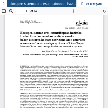
Ekoizpen-sistema erdi-estentsibopean hazitako Euskal Herriko mendiko zaldia arrazako behor-esnearen kalitate nutrizionalaren azterketa
Deskargatu