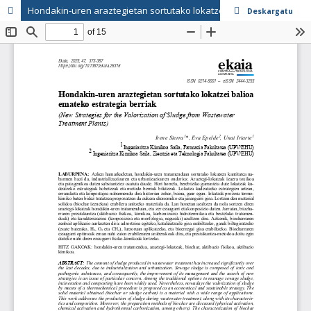
Hondakin-uren araztegietan sortutako lokatzei balioa emateko estrategia berriak
Deskargatu