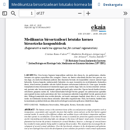
Medikuntza birsortzaileari lotutako kornea birsortzeko konponbideak
Deskargatu