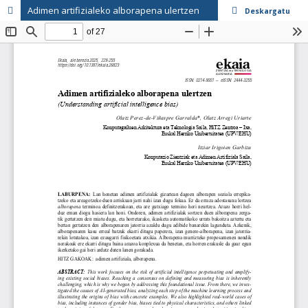
Adimen artifizialeko alborapena ulertzen
Deskargatu