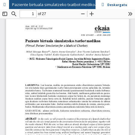
Paziente birtuala simulatzeko txatbot medikoa
Deskargatu