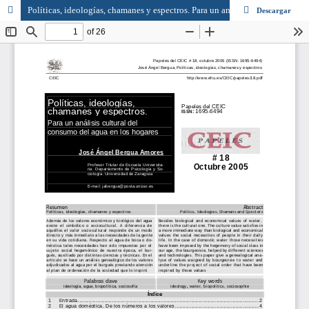
Políticas, ideologías, chamanes y espectros. Para un análisis cultural del consumo del agua en los hogares
Descargar