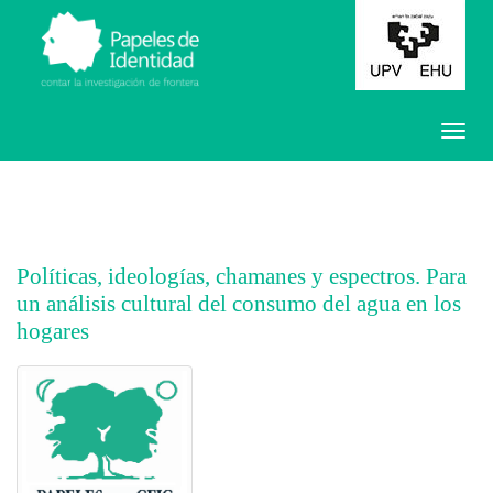
Políticas, ideologías, chamanes y espectros. Para
un análisis cultural del consumo del agua en los
hogares
##plugins.themes.bootstrap3.article.main##
##plugins.themes.bootstrap3.article.sidebar