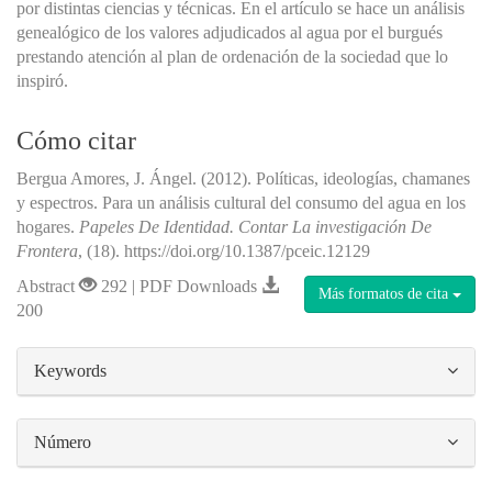
por distintas ciencias y técnicas. En el artículo se hace un análisis
genealógico de los valores adjudicados al agua por el burgués
prestando atención al plan de ordenación de la sociedad que lo
inspiró.
Cómo citar
Bergua Amores, J. Ángel. (2012). Políticas, ideologías, chamanes
y espectros. Para un análisis cultural del consumo del agua en los
hogares.
Papeles De Identidad. Contar La investigación De
Frontera
, (18). https://doi.org/10.1387/pceic.12129
Abstract
292 | PDF Downloads
Más formatos de cita
200
##plugins.themes.bootstrap3.article.details#
Keywords
Número