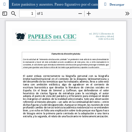
Entre parásitos y ausentes. Paseo figurativo por el campo (intelectual) latinoamericano
Descargar