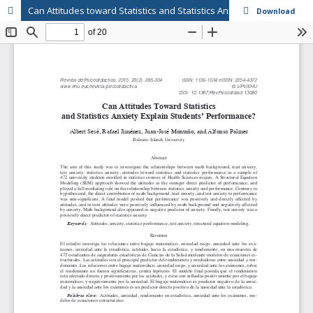
Can Attitudes toward Statistics and Statistics Anxiety Explain Students' Performance? // ¿Pueden las actitudes hacia la estadística y la ansiedad estadística explicar el rendimiento de los estudiantes?
Download