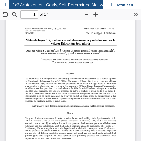
3x2 Achievement Goals, Self-Determined Motivation and Life Satisfaction in Secondary Education // Metas de logro 3x2, motivación autodeterminada y satisfacción con la vida en Educación Secundaria
Download