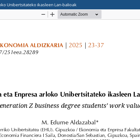
ko Unibertsitateko ikasleen Lan-balioak