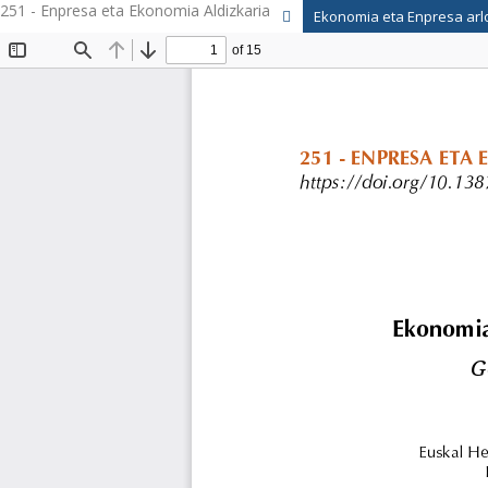
251 - Enpresa eta Ekonomia Aldizkaria
Ekonomia eta Enpresa arlo