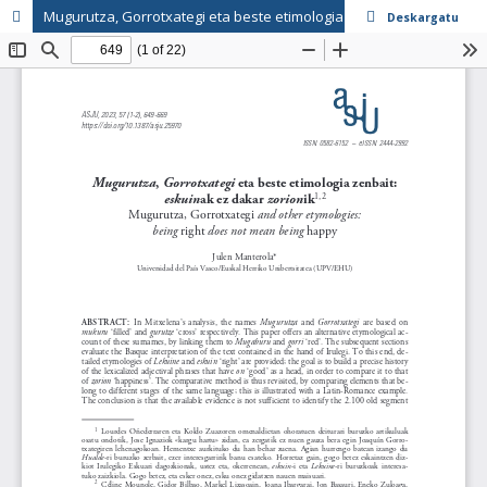
Mugurutza, Gorrotxategi eta beste etimologia zenbait: eskuinak ez dakar zorionik
Deskargatu