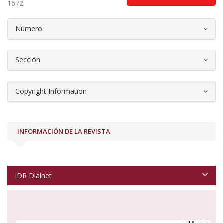
1672
##plugins.themes.bootstrap3.article.d
Número
Sección
Copyright Information
INFORMACIÓN DE LA REVISTA
IDR Dialnet