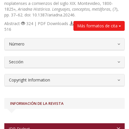
rioplatenses a comienzos del siglo XIX. Montevideo, 1800-
1825»,
Ariadna Histórica. Lenguajes, conceptos, metáforas
, (7),
pp. 37–62. doi: 10.1387/ariadna.20246.
Abstract
324 | PDF Downloads
Más formatos de cita
516
##plugins.themes.bootstrap3.article.d
Número
Sección
Copyright Information
INFORMACIÓN DE LA REVISTA
IDR Dialnet