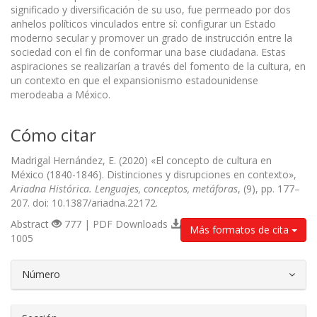
significado y diversificación de su uso, fue permeado por dos
anhelos políticos vinculados entre sí: configurar un Estado
moderno secular y promover un grado de instrucción entre la
sociedad con el fin de conformar una base ciudadana. Estas
aspiraciones se realizarían a través del fomento de la cultura, en
un contexto en que el expansionismo estadounidense
merodeaba a México.
Cómo citar
Madrigal Hernández, E. (2020) «El concepto de cultura en
México (1840-1846). Distinciones y disrupciones en contexto»,
Ariadna Histórica. Lenguajes, conceptos, metáforas
, (9), pp. 177–
207. doi: 10.1387/ariadna.22172.
Abstract
777 | PDF Downloads
Más formatos de cita
1005
##plugins.themes.bootstrap3.article.d
Número