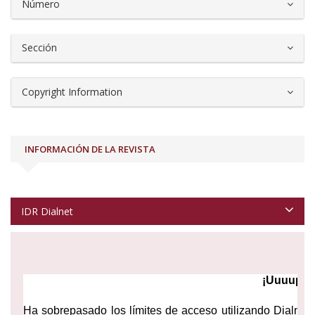
##plugins.themes.bootstrap3.article.d
Número
Sección
Copyright Information
INFORMACIÓN DE LA REVISTA
IDR Dialnet