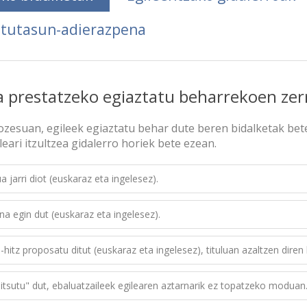
atutasun-adierazpena
a prestatzeko egiaztatu beharrekoen ze
ozesuan, egileek egiaztatu behar dute beren bidalketak bete
leari itzultzea gidalerro horiek bete ezean.
a jarri diot (euskaraz eta ingelesez).
a egin dut (euskaraz eta ingelesez).
-hitz proposatu ditut (euskaraz eta ingelesez), tituluan azaltzen diren 
itsutu" dut, ebaluatzaileek egilearen aztarnarik ez topatzeko moduan