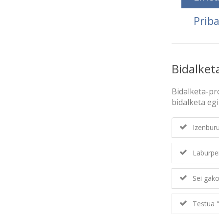
Prib
Bidalket
Bidalketa-pr
bidalketa egi
Izenburu
Laburpen
Sei gako
Testua "