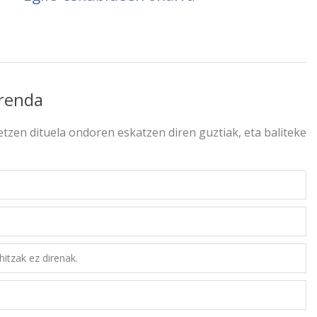
rrenda
tzen dituela ondoren eskatzen diren guztiak, eta baliteke
hitzak ez direnak.
.