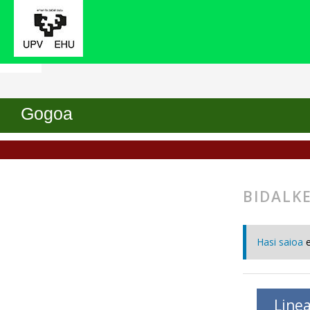
Hasiera
Bidalketak
Gogoa
BIDALK
Hasi saioa
Linea