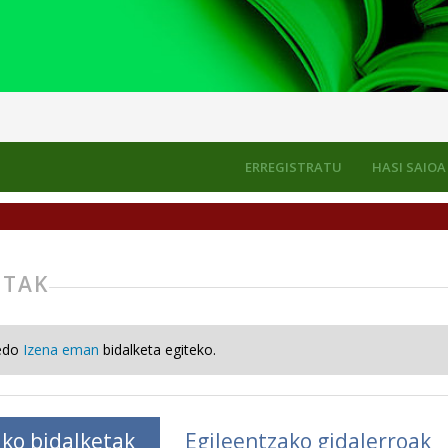
ERREGISTRATU
HASI SAIOA
ETAK
edo
Izena eman
bidalketa egiteko.
ko bidalketak
Egileentzako gidalerroak