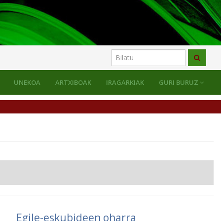
UNEKOA
ARTXIBOAK
IRAGARKIAK
GURI BURUZ
Egile-eskubideen oharra