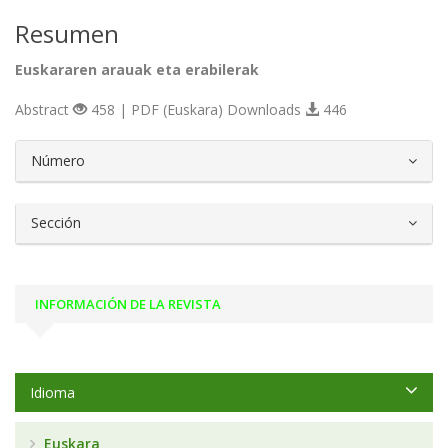
Resumen
Euskararen arauak eta erabilerak
Abstract
458 | PDF (Euskara) Downloads
446
##plugins.themes.bootstrap3.article.d
Número
Sección
INFORMACIÓN DE LA REVISTA
Idioma
Euskara