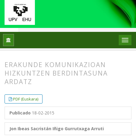
Inicio
Archivos
Vol. 4 Núm. 1 (2015)
III. Ikasleen ekarpen
ERAKUNDE KOMUNIKAZIOAN
HIZKUNTZEN BERDINTASUNA
ARDATZ
##plugins.themes.bootstrap3.article.
##plugins.themes.bootstrap3.article.
PDF (Euskara)
Publicado
18-02-2015
Jon Ibeas Sacristán
Iñigo Gurrutxaga Arruti