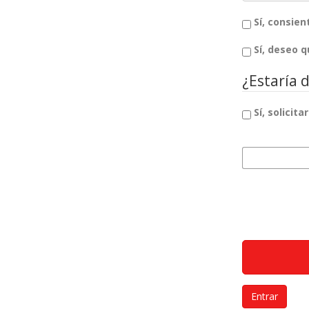
Sí, consie
Sí, deseo 
¿Estaría d
Sí, solicita
Intereses de rev
Entrar