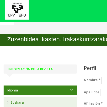
Inicio
Registrarse
Zuzenbidea ikasten. Irakaskuntzarako
Perfil
INFORMACIÓN DE LA REVISTA
Nombre
*
Idioma
Apellidos
Euskara
Ob
Afiliación
*