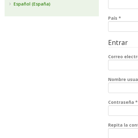
Español (España)
Obligat
País
*
Entrar
Correo elect
Nombre usua
Contraseña
*
Repita la co