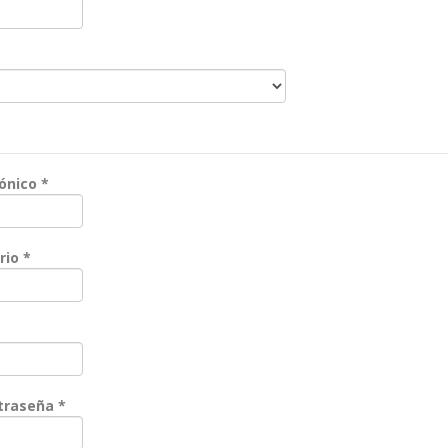
orio
Obligatorio
rónico
*
Obligatorio
rio
*
Obligatorio
Obligatorio
ntraseña
*