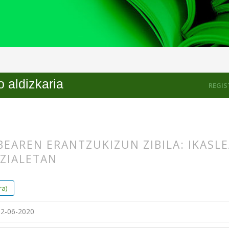
 aldizkaria
REGIS
EAREN ERANTZUKIZUN ZIBILA: IKASLE
OZIALETAN
s.themes.bootstrap3.article.main##
s.themes.bootstrap3.article.sidebar##
ra)
2-06-2020