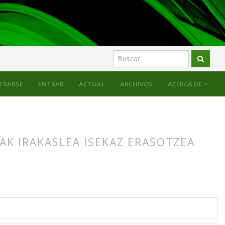
TRARSE
ENTRAR
ACTUAL
ARCHIVOS
ACERCA DE
AK IRAKASLEA ISEKAZ ERASOTZEA