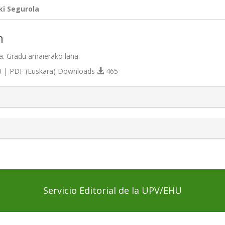
ki Segurola
n
la. Gradu amaierako lana.
 | PDF (Euskara) Downloads
465
s.themes.bootstrap3.article.details##
Servicio Editorial de la UPV/EHU