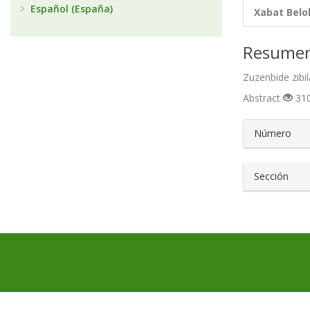
Español (España)
Xabat Belo
Resume
Zuzenbide zibi
Abstract
310
##plugin
Número
Sección