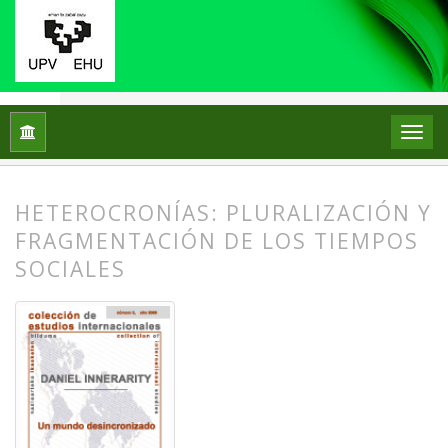
Inicio
Archivos
Núm. 3 (2008): Un mundo desincronizado
HETEROCRONÍAS: PLURALIZACIÓN Y
FRAGMENTACIÓN DE LOS TIEMPOS
SOCIALES
##plugins.themes.bootstrap3.article.
##plugins.themes.bootstrap3.article.