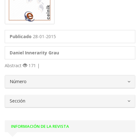
Publicado
28-01-2015
Daniel Innerarity Grau
Abstract
171 |
##plugins.themes.bootstrap3.article.d
Número
Sección
INFORMACIÓN DE LA REVISTA