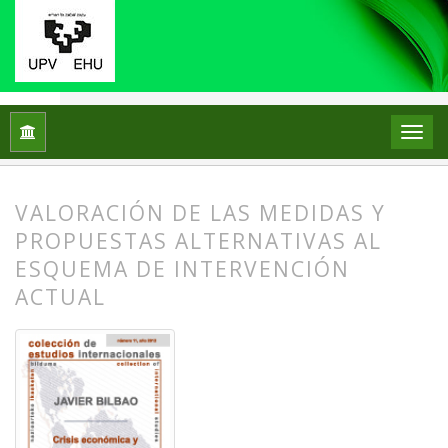
Inicio
Archivos
Núm. 11 (2012): Crisis económica y gobernanz
VALORACIÓN DE LAS MEDIDAS Y
PROPUESTAS ALTERNATIVAS AL
ESQUEMA DE INTERVENCIÓN
ACTUAL
##plugins.themes.bootstrap3.article.
##plugins.themes.bootstrap3.article.