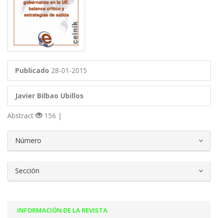
Publicado
28-01-2015
Javier Bilbao Ubillos
Abstract
156 |
##plugins.themes.bootstrap3.article.d
Número
Sección
INFORMACIÓN DE LA REVISTA