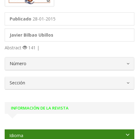
Publicado
28-01-2015
Javier Bilbao Ubillos
Abstract
141 |
##plugins.themes.bootstrap3.article.d
Número
Sección
INFORMACIÓN DE LA REVISTA
Idioma