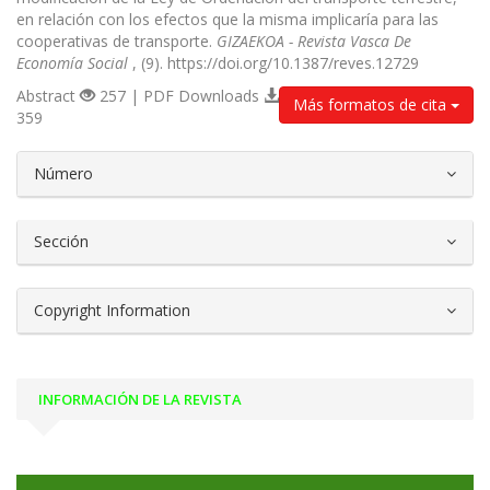
en relación con los efectos que la misma implicaría para las
cooperativas de transporte.
GIZAEKOA - Revista Vasca De
Economía Social
, (9). https://doi.org/10.1387/reves.12729
Abstract
257 | PDF Downloads
Más formatos de cita
359
##plugins.themes.bootstrap3.article.d
Número
Sección
Copyright Information
INFORMACIÓN DE LA REVISTA