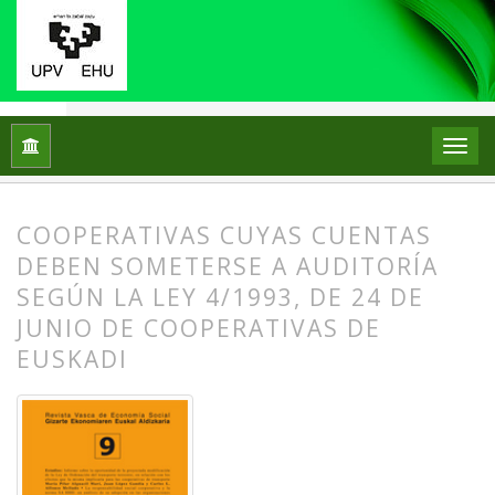
Inicio
Archivos
Núm. 9 (2013)
Artículos
COOPERATIVAS CUYAS CUENTAS
DEBEN SOMETERSE A AUDITORÍA
SEGÚN LA LEY 4/1993, DE 24 DE
JUNIO DE COOPERATIVAS DE
EUSKADI
##plugins.themes.bootstrap3.article.
##plugins.themes.bootstrap3.article.