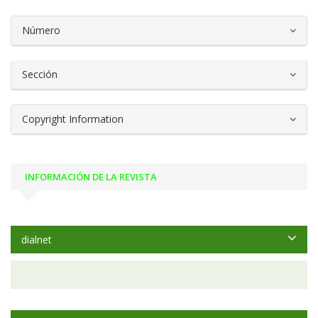
##plugins.themes.bootstrap3.article.d
Número
Sección
Copyright Information
INFORMACIÓN DE LA REVISTA
dialnet