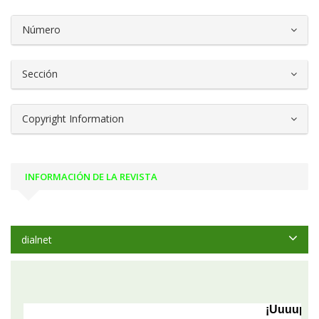
##plugins.themes.bootstrap3.article.d
Número
Sección
Copyright Information
INFORMACIÓN DE LA REVISTA
dialnet