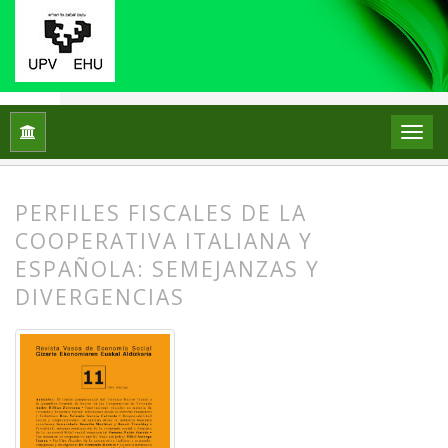
Inicio
Archivos
Núm. 11 (2014)
Artículos
PERFILES FISCALES DE LA
COOPERATIVA ITALIANA Y
ESPAÑOLA: SEMEJANZAS Y
DIVERGENCIAS
##plugins.themes.bootstrap3.article.
##plugins.themes.bootstrap3.article.