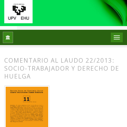
Inicio
Archivos
Núm. 11 (2014)
Comentario de sentencia
COMENTARIO AL LAUDO 22/2013:
SOCIO-TRABAJADOR Y DERECHO DE
HUELGA
##plugins.themes.bootstrap3.article.
##plugins.themes.bootstrap3.article.