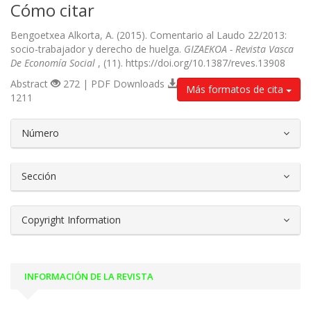
Cómo citar
Bengoetxea Alkorta, A. (2015). Comentario al Laudo 22/2013:
socio-trabajador y derecho de huelga.
GIZAEKOA - Revista Vasca
De Economía Social
, (11). https://doi.org/10.1387/reves.13908
Abstract
272 | PDF Downloads
Más formatos de cita
1211
##plugins.themes.bootstrap3.article.d
Número
Sección
Copyright Information
INFORMACIÓN DE LA REVISTA