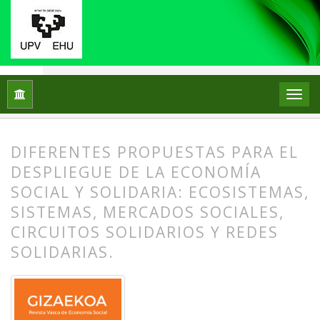
Inicio
Archivos
Núm. 18 (2021)
Artículos
DIFERENTES PROPUESTAS PARA EL
DESPLIEGUE DE LA ECONOMÍA
SOCIAL Y SOLIDARIA: ECOSISTEMAS,
SISTEMAS, MERCADOS SOCIALES,
CIRCUITOS SOLIDARIOS Y REDES
SOLIDARIAS.
##plugins.themes.bootstrap3.article.
##plugins.themes.bootstrap3.article.