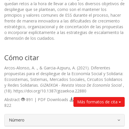
quedan retos a la hora de llevar a cabo los diversos objetivos de
despliegue que se plantean, como son el mantener los
principios y valores comunes de ESS durante el proceso, hacer
frente de manera innovadora a las dificultades de crecimiento
estratégico, organizacional y de concertación de las propuestas
o incorporar explícitamente a las estrategias de escalamiento la
dimensión de los cuidados.
Cómo citar
Arcos-Alonso, A. ., & Garcia-Azpuru, A. (2021). Diferentes
propuestas para el despliegue de la Economía Social y Solidaria:
Ecosistemas, Sistemas, Mercados Sociales, Circuitos Solidarios
y Redes Solidarias.
GIZAEKOA - Revista Vasca De Economía Social
,
(18). https://doi.org/10.1387/gizaekoa.22880
Abstract
891 | PDF Downloads
Más formatos de cita
822
##plugins.themes.bootstrap3.article.d
Número