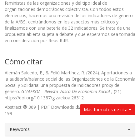
feministas de las organizaciones y del tipo ideal de
organizaciones democráticas colectivista. Con todos estos
elementos, hacemos una revisión de los indicadores de género
de la A/BS, centrándonos en los aspectos más críticos y
finalizamos con una batería de 32 indicadores. Se trata de una
propuesta abierta sujeta a debate y que esperamos sea tomada
en consideración por Reas RdR.
Cómo citar
Alemán Salcedo, E., & Feliú Martínez, R. (2024). Aportaciones a
la auditoría/balance social de las Organizaciones de la Economía
Social y Solidaria: una propuesta de indicadores proxy de
género.
GIZAEKOA - Revista Vasca De Economía Social
, (21).
https://doi.org/10.1387/gizaekoa.26312
Abstract
369 | PDF Downloads
Más formatos de cita
199
##plugins.themes.bootstrap3.article.d
Keywords