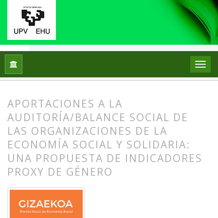
Inicio
Archivos
Núm. 21 (2024)
Artículos
APORTACIONES A LA
AUDITORÍA/BALANCE SOCIAL DE
LAS ORGANIZACIONES DE LA
ECONOMÍA SOCIAL Y SOLIDARIA:
UNA PROPUESTA DE INDICADORES
PROXY DE GÉNERO
##plugins.themes.bootstrap3.article.
##plugins.themes.bootstrap3.article.