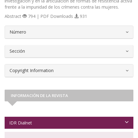
investigación y en la articulación de formas de resistencia activa
frente a la impunidad de los crímenes contra las mujeres.
Abstract
794 | PDF Downloads
931
##plugins.themes.bootstrap3.article.d
Número
Sección
Copyright Information
INFORMACIÓN DE LA REVISTA
IDR Dialnet