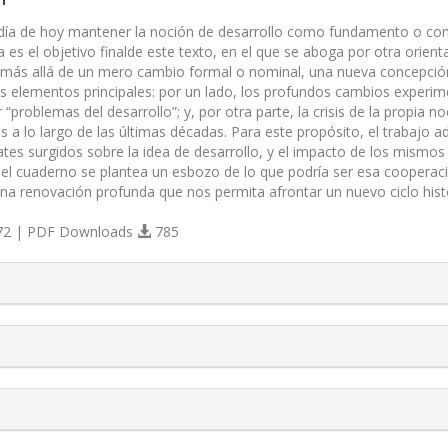
a día de hoy mantener la noción de desarrollo como fundamento o com
 es el objetivo finalde este texto, en el que se aboga por otra orient
, más allá de un mero cambio formal o nominal, una nueva concepción d
s elementos principales: por un lado, los profundos cambios experimen
 “problemas del desarrollo”; y, por otra parte, la crisis de la propia n
s a lo largo de las últimas décadas. Para este propósito, el trabajo 
tes surgidos sobre la idea de desarrollo, y el impacto de los mismos 
del cuaderno se plantea un esbozo de lo que podría ser esa cooperació
na renovación profunda que nos permita afrontar un nuevo ciclo histó
2 | PDF Downloads
785
s.themes.bootstrap3.article.details##