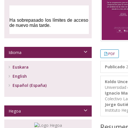
Idioma
PDF
Publicado
2
Euskara
English
Koldo Unce
Español (España)
Universidad 
Ignacio Ma
Colectivo La
Jorge Gutié
Instituto He
Hegoa
Resume