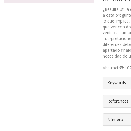
¿Resulta útil 
a esta pregunta
lo que implica
que ver con do
venido a llamar
interpretacione
diferentes deba
apartado final
necesidad de u
Abstract
107
##plugin
Keywords
References
Número