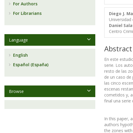
For Authors
For Librarians
Diego J. 
Universidad 
Daniel Sal
Centro Crimi
Language
Abstract
English
En este estudi
Español (España)
serie. Los auto
resto de las z
de un caso de 
las cinco esce
escenas restan
Browse
cometidos y, a
final una serie 
In this paper, 
authors hypothe
the zones with 