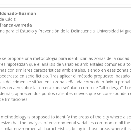
Maldonado-Guzmán
de Cádiz
afranca-Barreda
na para el Estudio y Prevención de la Delincuencia. Universidad Migu
o se propone una metodología para identificar las zonas de la ciud
res hipotetizan que el análisis de variables ambientales comunes a to
onas con similares características ambientales, siendo en esas zonas
pederasta en serie ficticio. Tras aplicar el método propuesto, basad
nas del crimen se sitúan en la zona señalada como de máxima probabil
tes recaen sobre la tercera zona señalada como de "alto riesgo". Lo
demás, aparecen dos puntos calientes nuevos que se corresponden co
de limitaciones.
a methodology is proposed to identify the areas of the city where a seri
size that the analysis of environmental variables common to all the p
similar environmental characteristics, being in those areas where it is 