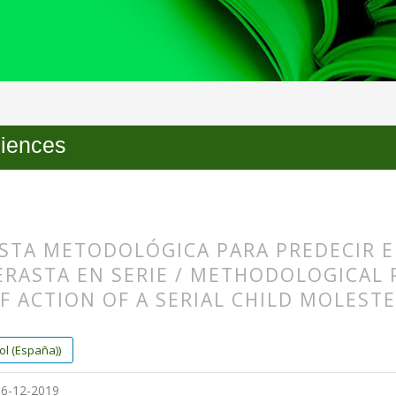
Articles
ciences
STA METODOLÓGICA PARA PREDECIR E
RASTA EN SERIE / METHODOLOGICAL 
F ACTION OF A SERIAL CHILD MOLEST
s.themes.bootstrap3.article.main##
s.themes.bootstrap3.article.sidebar##
l (España))
6-12-2019