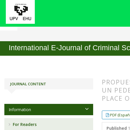
Home
Archives
No. 14 (2019): Special Issue
International E-Journal of Criminal S
PROPUE
JOURNAL CONTENT
UN PEDE
PLACE O
Information
##plugin
##plugin
PDF (Españo
For Readers
Published
1