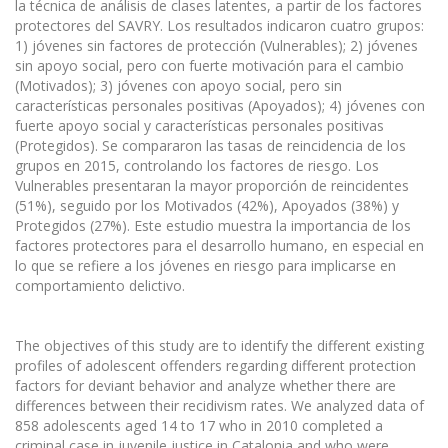
la técnica de análisis de clases latentes, a partir de los factores
protectores del SAVRY. Los resultados indicaron cuatro grupos:
1) jóvenes sin factores de protección (Vulnerables); 2) jóvenes
sin apoyo social, pero con fuerte motivación para el cambio
(Motivados); 3) jóvenes con apoyo social, pero sin
características personales positivas (Apoyados); 4) jóvenes con
fuerte apoyo social y características personales positivas
(Protegidos). Se compararon las tasas de reincidencia de los
grupos en 2015, controlando los factores de riesgo. Los
Vulnerables presentaran la mayor proporción de reincidentes
(51%), seguido por los Motivados (42%), Apoyados (38%) y
Protegidos (27%). Este estudio muestra la importancia de los
factores protectores para el desarrollo humano, en especial en
lo que se refiere a los jóvenes en riesgo para implicarse en
comportamiento delictivo.
The objectives of this study are to identify the different existing
profiles of adolescent offenders regarding different protection
factors for deviant behavior and analyze whether there are
differences between their recidivism rates. We analyzed data of
858 adolescents aged 14 to 17 who in 2010 completed a
criminal case in juvenile justice in Catalonia and who were