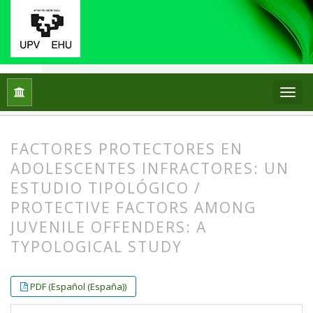
Home
Archives
No. 14 (2019): Special Issue
Articles
FACTORES PROTECTORES EN
ADOLESCENTES INFRACTORES: UN
ESTUDIO TIPOLÓGICO /
PROTECTIVE FACTORS AMONG
JUVENILE OFFENDERS: A
TYPOLOGICAL STUDY
##plugins.themes.bootstrap3.article.
##plugins.themes.bootstrap3.article.
PDF (Español (España))