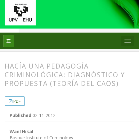
Home
Archives
No. 6 (2012)
Articles
HACÍA UNA PEDAGOGÍA
CRIMINOLÓGICA: DIAGNÓSTICO Y
PROPUESTA (TEORÍA DEL CAOS)
##plugins.themes.bootstrap3.article.
##plugins.themes.bootstrap3.article.
PDF
Published
02-11-2012
Wael Hikal
Basque Institute of Criminology