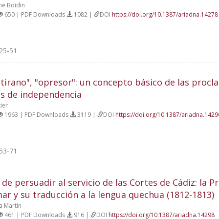
e Boidin
650 | PDF Downloads
1082 |
DOI
https://doi.org/10.1387/ariadna.14278
25-51
tirano", "opresor": un concepto básico de las procl
s de independencia
ier
1963 | PDF Downloads
3119 |
DOI
https://doi.org/10.1387/ariadna.1429
53-71
e de persuadir al servicio de las Cortes de Cádiz: la 
ar y su traducción a la lengua quechua (1812-1813)
a Martin
461 | PDF Downloads
916 |
DOI
https://doi.org/10.1387/ariadna.14298