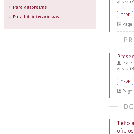
Abstract
Para autores/as
PDF
Para bibliotecarios/as
Page
PR
Presen
Cecilia
Abstract
PDF
Page
DO
Teko a
oficio