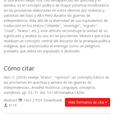
El sustantivo
awqa
, hoy casi desaparecido del quechua y el
aimara, es el concepto político de mayor potencia movilizadora
en las proclamas elaboradas en estos idiomas por realistas y
patriotas del Bajo y Alto Perú durante las guerras de
independencia. Más allá de la diversidad de sus equivalentes de
traducción en los textos ("rebelde", "enemigo", "ingrato",
"cruel", "tirano", etc.), este artículo reconstruye la unidad de su
significado y analiza su uso en las proclamas. Muestra que estas
reutilizan un concepto central del discurso de la jerarquía política
indígena, que caracterizaba al enemigo como un peligroso
predador que debía ser expulsado o destruido.
Cómo citar
Itier, C. (2016) «Awqa "tirano", “opresor”: un concepto básico de
las proclamas en quechua y aimara de las guerras de
independencia»,
Ariadna Histórica. Lenguajes, conceptos,
metáforas
, pp. 53–71. doi: 10.1387/ariadna.14296.
Abstract
1963 | PDF Downloads
Más formatos de cita
3119