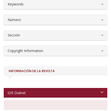
##plugins.themes.bootstrap3.article.d
Keywords
Número
Sección
Copyright Information
INFORMACIÓN DE LA REVISTA
IDR Dialnet