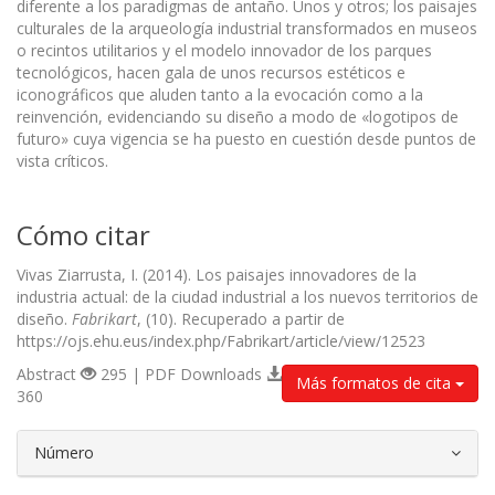
diferente a los paradigmas de antaño. Unos y otros; los paisajes
culturales de la arqueología industrial transformados en museos
o recintos utilitarios y el modelo innovador de los parques
tecnológicos, hacen gala de unos recursos estéticos e
iconográficos que aluden tanto a la evocación como a la
reinvención, evidenciando su diseño a modo de «logotipos de
futuro» cuya vigencia se ha puesto en cuestión desde puntos de
vista críticos.
Cómo citar
Vivas Ziarrusta, I. (2014). Los paisajes innovadores de la
industria actual: de la ciudad industrial a los nuevos territorios de
diseño.
Fabrikart
, (10). Recuperado a partir de
https://ojs.ehu.eus/index.php/Fabrikart/article/view/12523
Abstract
295 | PDF Downloads
Más formatos de cita
360
##plugins.themes.bootstrap3.article.d
Número