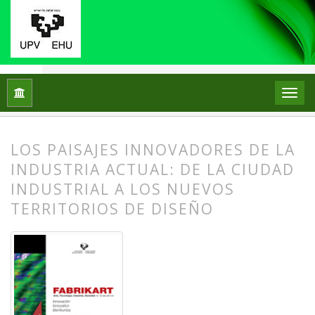
Inicio
Archivos
Núm. 10 (2012): Innovación
Artículos
LOS PAISAJES INNOVADORES DE LA
INDUSTRIA ACTUAL: DE LA CIUDAD
INDUSTRIAL A LOS NUEVOS
TERRITORIOS DE DISEÑO
##plugins.themes.bootstrap3.article.
##plugins.themes.bootstrap3.article.