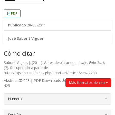
PDF
Publicado
28-06-2011
José Saborit Viguer
Cómo citar
Saborit Viguer, J. (2011). Antes de pintar un paisaje.
Fabrikart
,
(7). Recuperado a partir de
https://ojs.ehu.eus/index.php/Fabrikart/article/view/2233
Abstract
203 | PDF Downloads
Más formatos de cita
425
##plugins.themes.bootstrap3.article.d
Número
Sección