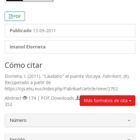
PDF
Publicado
13-09-2011
Imanol Elorrieta
Cómo citar
Elorrieta, I. (2011). "Laudatio" al puente Vizcaya.
Fabrikart
, (6).
Recuperado a partir de
https://ojs.ehu.eus/index.php/Fabrikart/article/view/2702
Abstract
174 | PDF Downloads
Más formatos de cita
352
##plugins.themes.bootstrap3.article.d
Número
Sección