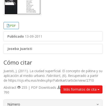
PDF
Publicado
13-09-2011
Joseba Juaristi
Cómo citar
Juaristi, J. (2011). La ciudad superficial. El concepto de pátina y su
aplicación al medio urbano.
Fabrikart
, (6). Recuperado a partir
de https://ojs.ehu.eus/index.php/Fabrikart/article/view/2710
Abstract
255 | PDF Downloads
Más formatos de cita
760
##plugins.themes.bootstrap3.article.d
Número