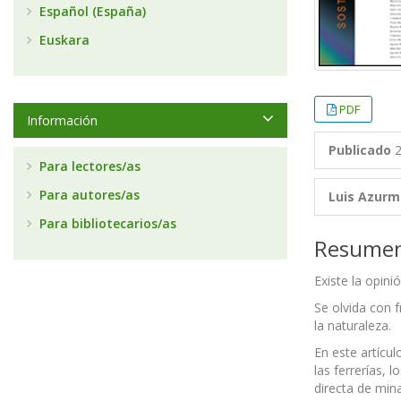
Español (España)
Euskara
PDF
Información
Publicado
2
Para lectores/as
Para autores/as
Luis Azurm
Para bibliotecarios/as
Resume
Existe la opini
Se olvida con 
la naturaleza.
En este artícul
las ferrerías, 
directa de min