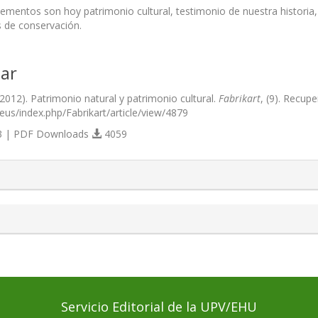
ementos son hoy patrimonio cultural, testimonio de nuestra historia
 de conservación.
ar
2012). Patrimonio natural y patrimonio cultural.
Fabrikart
, (9). Recupe
.eus/index.php/Fabrikart/article/view/4879
 | PDF Downloads
4059
s.themes.bootstrap3.article.details##
Servicio Editorial de la UPV/EHU