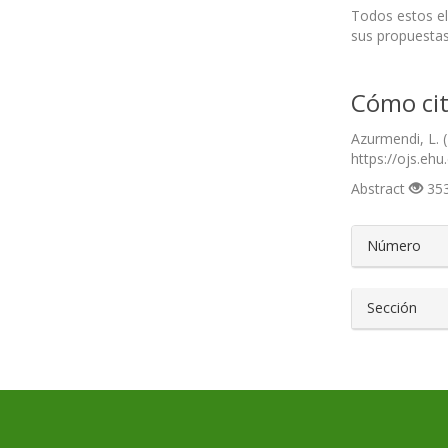
Todos estos el
sus propuestas
Cómo cit
Azurmendi, L. (
https://ojs.ehu
Abstract
353
##plugin
Número
Sección