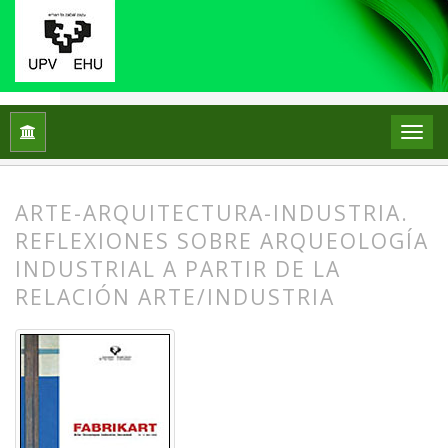
Inicio
Archivos
Núm. 3 (2003)
Bellas Artes
ARTE-ARQUITECTURA-INDUSTRIA.
REFLEXIONES SOBRE ARQUEOLOGÍA
INDUSTRIAL A PARTIR DE LA
RELACIÓN ARTE/INDUSTRIA
##plugins.themes.bootstrap3.article.
##plugins.themes.bootstrap3.article.