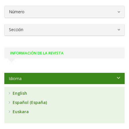
##plugins.themes.bootstrap3.article.d
Número
Sección
INFORMACIÓN DE LA REVISTA
Idioma
English
Español (España)
Euskara