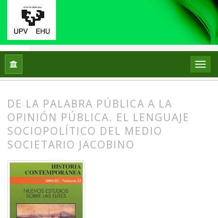
Inicio
Archivos
Num. 23 (2001): Nuevos estudios sobre las e
DE LA PALABRA PÚBLICA A LA
OPINIÓN PÚBLICA. EL LENGUAJE
SOCIOPOLÍTICO DEL MEDIO
SOCIETARIO JACOBINO
##plugins.themes.bootstrap3.article.
##plugins.themes.bootstrap3.article.