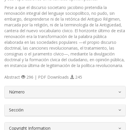
Pese a que el discurso societario jacobino pretendía la
renovación integral del lenguaje sociopolítico, no pudo, sin
embargo, desprenderse ni de la retórica del Antiguo Régimen,
marcada por la religión, ni de la terminología de la Antigüedad,
cantera del nuevo vocabulario cívico. El horizonte último de esta
renovación era la transformación de la palabra pública
elaborada en las sociedades populares —el propio discurso
doctrinal, las canciones revolucionarias, el tratamiento, las
consignas o el juramento cívico—, mediante la divulgación
doctrinal y la formación cívica del ciudadano, en opinión pública,
en instancia última de legitiimación de la política revolucionaria.
Abstract
296 | PDF Downloads
245
##plugins.themes.bootstrap3.article.d
Número
Sección
Copyright Information