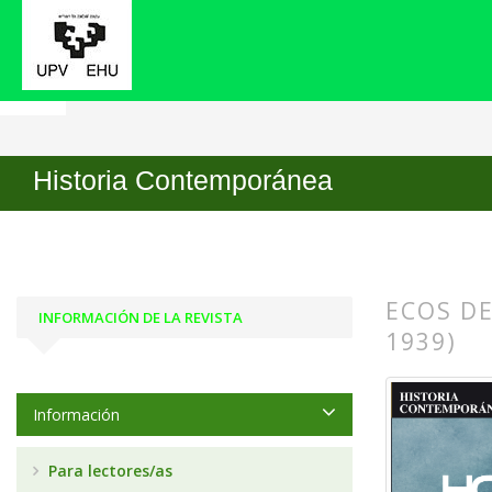
Inicio
Archivos
Núm. 55 (2017)
Dossier
Historia Contemporánea
ECOS DE
INFORMACIÓN DE LA REVISTA
1939)
##plugin
##plugin
Información
Para lectores/as