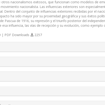
e otros nacionalismos exitosos, que funcionan como modelos de emul
 movimiento nacionalista. Las influencias exteriores son especialment
ural. Dentro del conjunto de influ­encias exteriores recibidas por el n
mpacto ha sido mayor por su proximidad geográfica y sus éxitos polít
 de Pascua de 1916, su represión y el triunfo posterior del independen
 esa influencia, las vías de recepción y su evolución, como ejemplo 
 | PDF Downloads
2257
s.themes.bootstrap3.article.details##