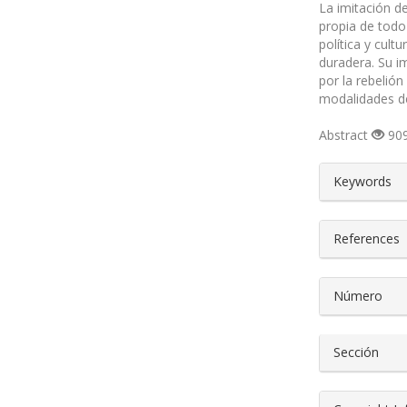
La imitación d
propia de todo
política y cult
duradera. Su i
por la rebelión
modalidades de
Abstract
909
##plugin
Keywords
References
Número
Sección