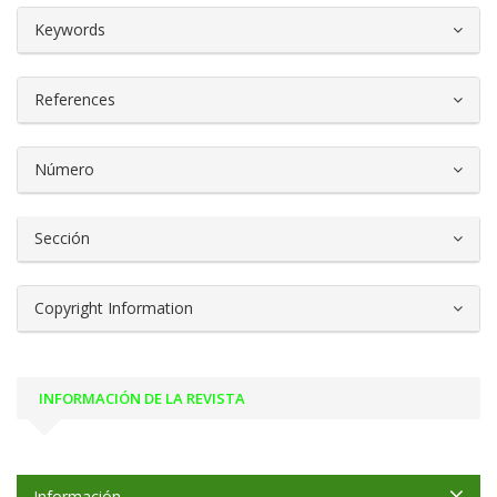
##plugins.themes.bootstrap3.article.d
Keywords
References
Número
Sección
Copyright Information
INFORMACIÓN DE LA REVISTA
Información