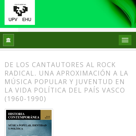
Inicio
Archivos
Núm. 57 (2018): Música popular, identidad y p
DE LOS CANTAUTORES AL ROCK
RADICAL. UNA APROXIMACIÓN A LA
MÚSICA POPULAR Y JUVENTUD EN
LA VIDA POLÍTICA DEL PAÍS VASCO
(1960-1990)
##plugins.themes.bootstrap3.article.
##plugins.themes.bootstrap3.article.