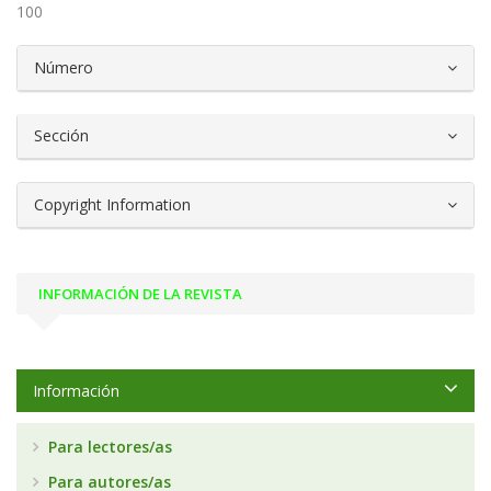
100
##plugins.themes.bootstrap3.article.d
Número
Sección
Copyright Information
INFORMACIÓN DE LA REVISTA
Información
Para lectores/as
Para autores/as