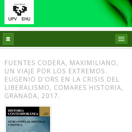
Inicio
Archivos
Núm. 57 (2018): Música popular, identidad y p
FUENTES CODERA, MAXIMILIANO,
UN VIAJE POR LOS EXTREMOS.
EUGENIO D'ORS EN LA CRISIS DEL
LIBERALISMO, COMARES HISTORIA,
GRANADA, 2017.
##plugins.themes.bootstrap3.article.
##plugins.themes.bootstrap3.article.