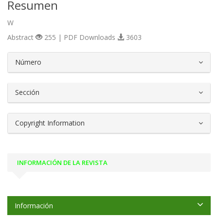
Resumen
W
Abstract
255 | PDF Downloads
3603
##plugins.themes.bootstrap3.article.d
Número
Sección
Copyright Information
INFORMACIÓN DE LA REVISTA
Información