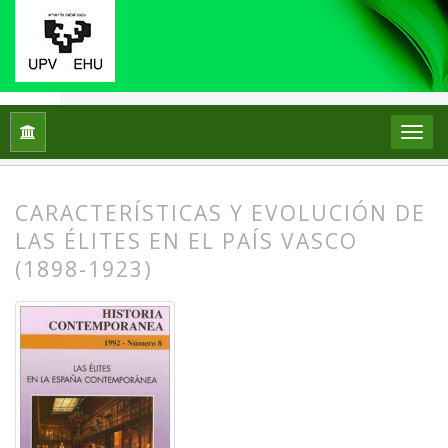
Inicio
Archivos
Núm. 8 (1992): Las Élites en la España Con
CARACTERÍSTICAS Y EVOLUCIÓN DE
LAS ÉLITES EN EL PAÍS VASCO
(1898-1923)
##plugins.themes.bootstrap3.article.
##plugins.themes.bootstrap3.article.