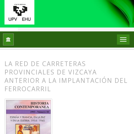
Inicio
Archivos
Núm. 10 (1993): España y Francia, en la paz 
LA RED DE CARRETERAS
PROVINCIALES DE VIZCAYA
ANTERIOR A LA IMPLANTACIÓN DEL
FERROCARRIL
##plugins.themes.bootstrap3.article.
##plugins.themes.bootstrap3.article.