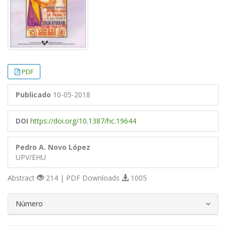
PDF
Publicado
10-05-2018
DOI
https://doi.org/10.1387/hc.19644
Pedro A. Novo López
UPV/EHU
Abstract
214 | PDF Downloads
1005
##plugins.themes.bootstrap3.article.d
Número